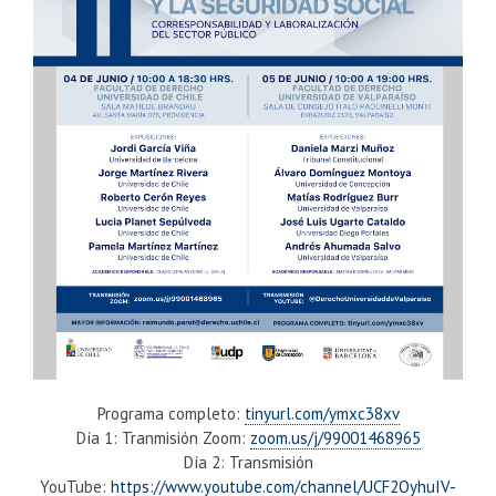
Programa completo:
tinyurl.com/ymxc38xv
Día 1: Tranmisión Zoom:
zoom.us/j/99001468965
Día 2: Transmisión
YouTube:
https://www.youtube.com/channel/UCF2OyhuIV-