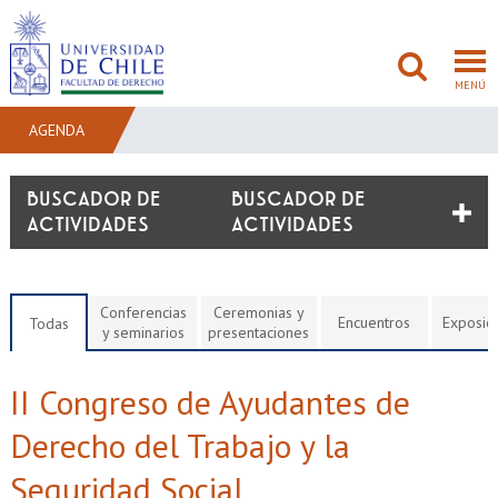
MENÚ
AGENDA
FACULTAD
BUSCADOR DE
ACTIVIDADES
PREGRADO
POSTGRADO
Conferencias
Ceremonias y
Encuentros
Exposic
Todas
y seminarios
presentaciones
ADMISIÓN
II Congreso de Ayudantes de
INVESTIGACIÓN
Derecho del Trabajo y la
BIBLIOTECAS
Seguridad Social