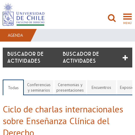
MENÚ
AGENDA
FACULTAD
BUSCADOR DE
ACTIVIDADES
PREGRADO
POSTGRADO
Conferencias
Ceremonias y
Encuentros
Exposic
Todas
y seminarios
presentaciones
ADMISIÓN
Ciclo de charlas internacionales
INVESTIGACIÓN
sobre Enseñanza Clínica del
BIBLIOTECAS
Derecho