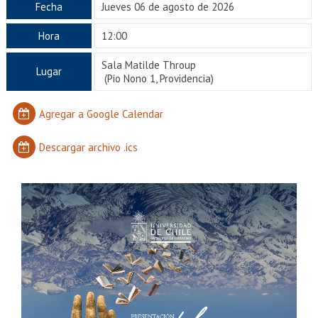
EXTENSIÓN
Fecha
Jueves 06 de agosto de 2026
Académicos
Estudiantes
Hora
12:00
Sala Matilde Throup
Egresados
Funcionarios
Lugar
(Pío Nono 1, Providencia)
Agregar a Google Calendar
Descargar archivo .ics