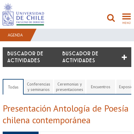
MENÚ
AGENDA
FACULTAD
BUSCADOR DE
ACTIVIDADES
PREGRADO
POSTGRADO
Conferencias
Ceremonias y
Encuentros
Exposic
Todas
y seminarios
presentaciones
ADMISIÓN
Presentación Antología de Poesía
INVESTIGACIÓN
chilena contemporánea
BIBLIOTECAS