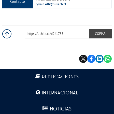
Contacto
yvain.eltit@usach.cl
https://uchile.cl/d241733
COPIAR
Más información
PUBLICACIONES
INTERNACIONAL
NOTICIAS