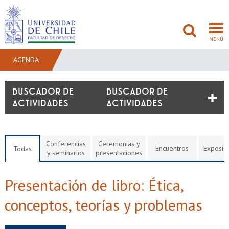
MENÚ
AGENDA
FACULTAD
BUSCADOR DE
ACTIVIDADES
PREGRADO
POSTGRADO
Conferencias
Ceremonias y
Encuentros
Exposic
Todas
y seminarios
presentaciones
ADMISIÓN
Presentación de libro: Ética,
INVESTIGACIÓN
conceptos, teorías y problemas
BIBLIOTECAS