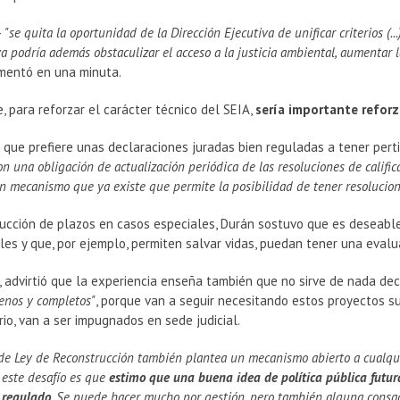
-
"se quita la oportunidad de la Dirección Ejecutiva de unificar criterios (.
a podría además obstaculizar el acceso a la justicia ambiental, aumentar l
mentó en una minuta.
, para reforzar el carácter técnico del SEIA,
sería importante reforza
 que prefiere unas declaraciones juradas bien reguladas a tener pert
 una obligación de actualización periódica de las resoluciones de calific
un mecanismo que ya existe que permite la posibilidad de tener resolucion
ducción de plazos en casos especiales, Durán sostuvo que es deseab
es y que, por ejemplo, permiten salvar vidas, puedan tener una eval
 advirtió que la experiencia enseña también que no sirve de nada dec
enos y completos"
, porque van a seguir necesitando estos proyectos su
rio, van a ser impugnados en sede judicial.
 de Ley de Reconstrucción también plantea un mecanismo abierto a cualq
 este desafío es que
estimo que una buena idea de política pública futu
l regulado
. Se puede hacer mucho por gestión, pero también alguna consag