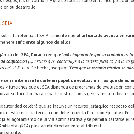
s riesgos, las dificultades y que se facilite también la incorporación
e en su desarrollo.
l SEIA
, sobre la reforma al SEIA, comentó que
el articulado avanza en var
manera suficiente algunos de ellos.
gánica del SEA, Durán cree que
"más importante que la orgánica es la
de calificación
(...) Estimo que contribuye a la certeza jurídica y a la con
ica del SEA"
, dijo. De hecho, aseguró:
"Creo que la rectoría técnica se pu
e sería interesante darle un papel de evaluación más que de admi
des y funciones que el SEA disponga de programas de evaluación como 
forzar su facultad para impartir instrucciones generales a todos los adm
xautoridad celebró que se incluya un recurso jerárquico respecto de
nzar esta rectoría técnica que debe tener la Dirección Ejecutiva. Por
ija el agotamiento de la vía administrativa y se permita saltarse el r
 Ambiental (RCA) para acudir directamente al tribunal
ompetente.