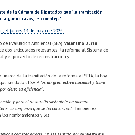
nte de la Cámara de Diputados que "la tramitación
n algunos casos, es compleja".
ro, el jueves 14 de mayo de 2026.
io de Evaluación Ambiental (SEA),
Valentina Durán
,
de dos articulados relevantes: la reforma al Sistema de
l y el proyecto de reconstrucción y
l marco de la tramitación de la reforma al SEIA, la hoy
 que sin duda el SEIA
"es un gran activo nacional y tiene
or cierto su eficiencia"
.
versión y para el desarrollo sostenible de manera
tener la confianza que se ha construido"
. También es
en los nombramientos y los
levar a cometer errores. En ese sentido,
por supuesto me