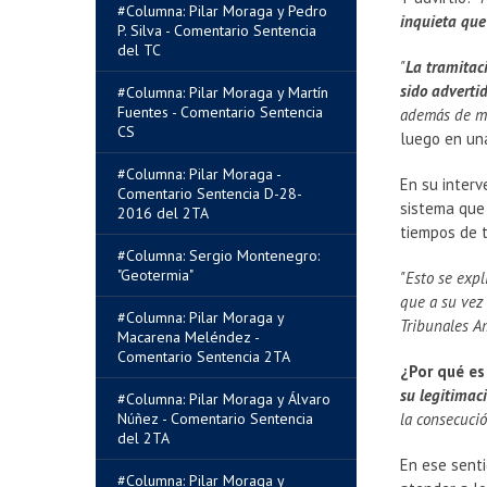
#Columna: Pilar Moraga y Pedro
inquieta que
P. Silva - Comentario Sentencia
del TC
"
La tramitac
sido adverti
#Columna: Pilar Moraga y Martín
Fuentes - Comentario Sentencia
además de ma
CS
luego en una
#Columna: Pilar Moraga -
En su interv
Comentario Sentencia D-28-
sistema que
2016 del 2TA
tiempos de 
#Columna: Sergio Montenegro:
"Geotermia"
"Esto se expl
que a su vez 
#Columna: Pilar Moraga y
Tribunales A
Macarena Meléndez -
Comentario Sentencia 2TA
¿Por qué es
su legitimac
#Columna: Pilar Moraga y Álvaro
Núñez - Comentario Sentencia
la consecuci
del 2TA
En ese senti
#Columna: Pilar Moraga y