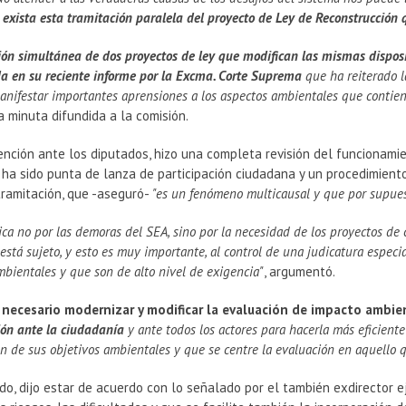
 exista esta tramitación paralela del proyecto de Ley de Reconstrucción 
ión simultánea de dos proyectos de ley que modifican las mismas disposic
da en su reciente informe por la Excma. Corte Suprema
que ha reiterado 
nifestar importantes aprensiones a los aspectos ambientales que contiene
 minuta difundida a la comisión.
ención ante los diputados, hizo una completa revisión del funcionami
 ha sido punta de lanza de participación ciudadana y un procedimien
tramitación, que -aseguró-
"es un fenómeno multicausal y que por supue
ica no por las demoras del SEA, sino por la necesidad de los proyectos de 
está sujeto, y esto es muy importante, al control de una judicatura especi
mbientales y que son de alto nivel de exigencia"
, argumentó.
 necesario modernizar y modificar la evaluación de impacto ambi
ión ante la ciudadanía
y ante todos los actores para hacerla más eficiente
ón de sus objetivos ambientales y que se centre la evaluación en aquello
do, dijo estar de acuerdo con lo señalado por el también exdirector ej