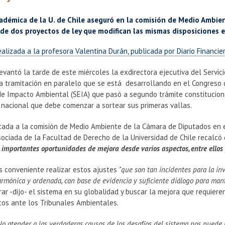
adémica de la U. de Chile aseguró en la comisión de Medio Ambie
de dos proyectos de ley que modifican las mismas disposiciones e
ealizada a la profesora Valentina Durán, publicada por Diario Financie
evantó la tarde de este miércoles la exdirectora ejecutiva del Servic
a tramitación en paralelo que se está desarrollando en el Congreso 
de Impacto Ambiental (SEIA) que pasó a segundo trámite constituciona
 nacional que debe comenzar a sortear sus primeras vallas.
itada a la comisión de Medio Ambiente de la Cámara de Diputados en e
ociada de la Facultad de Derecho de la Universidad de Chile recalcó
 importantes oportunidades de mejora desde varios aspectos, entre ellos p
 es conveniente realizar estos ajustes
"que son tan incidentes para la in
 armónica y ordenada, con base de evidencia y suficiente diálogo para man
ar -dijo- el sistema en su globalidad y buscar la mejora que requier
tos ante los Tribunales Ambientales.
No atender a las verdaderas causas de los desafíos del sistema nos puede l