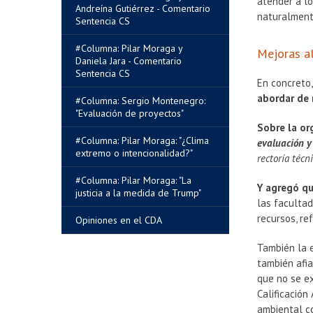
atender a lo
Andreína Gutiérrez - Comentario
naturalment
Sentencia CS
#Columna: Pilar Moraga y
Mejoras a
Daniela Jara - Comentario
Sentencia CS
En concreto
abordar de 
#Columna: Sergio Montenegro:
"Evaluación de proyectos"
Sobre la or
#Columna: Pilar Moraga: "¿Clima
evaluación y 
extremo o intencionalidad?"
rectoría técn
#Columna: Pilar Moraga: "La
Y agregó qu
justicia a la medida de Trump"
las faculta
recursos, re
Opiniones en el CDA
También la e
también afia
que no se ex
Calificación
ambiental c