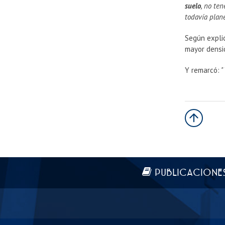
suelo
, no te
todavía plane
Según explic
mayor densi
Y remarcó:
"
Más información
PUBLICACIONE