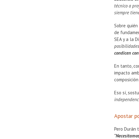
técnico a pro
siempre tien
Sobre quién 
de fundament
SEA y a la D
posibilidade
condicen con
En tanto, co
impacto amb
composición 
Eso sí, sos
independencia
Apostar po
Pero Durán t
"Necesitamos