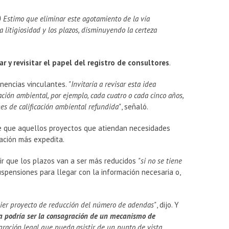
..) Estimo que eliminar este agotamiento de la vía
a litigiosidad y los plazos, disminuyendo la certeza
r y revisitar el papel del registro de consultores
.
inencias vinculantes.
"Invitaría a revisar esta idea
ación ambiental, por ejemplo, cada cuatro o cada cinco años,
es de calificación ambiental refundida"
, señaló.
le que aquellos proyectos que atiendan necesidades
uación más expedita.
ir que los plazos van a ser más reducidos
"si no se tiene
spensiones para llegar con la información necesaria o,
uier proyecto de reducción del número de adendas"
, dijo. Y
ra podría ser la consagración de un mecanismo de
ración legal que pueda asistir de un punto de vista