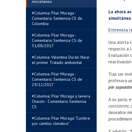
misceláneo
La ahora ac
#Columna: Pilar Moraga -
simultánea 
Comentario Sentencia CS de
Colombia
Entrevista r
#Columna: Pilar Moraga -
Comentario Sentencia CS de
Una alerta l
31/08/2017
respecto a l
Evaluación 
#Columna: Valentina Durán: Nace
reactivación
el primer Tratado ambiental
#Columna: Pilar Moraga -
Tras ser inv
Comentario Sentencia CS de
profesora as
29/12/2017
por supuesto
#Columna: Pilar Moraga y Javiera
A su juicio,
Chacón - Comentario Sentencia
consistente,
CS
deseable mir
#Columna: Pilar Moraga: "Cumbre
procedimien
por cambio climático"
Y advirtió:
"