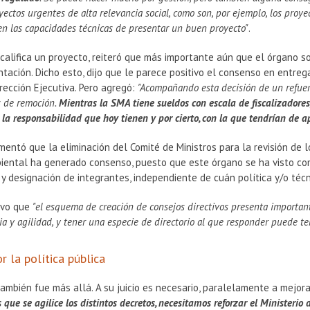
yectos urgentes de alta relevancia social, como son, por ejemplo, los pro
en las capacidades técnicas de presentar un buen proyecto"
.
califica un proyecto, reiteró que más importante aún que el órgano s
ación. Dicho esto, dijo que le parece positivo el consenso en entrega
irección Ejecutiva. Pero agregó:
"Acompañando esta decisión de un refuerz
s de remoción.
Mientras la SMA tiene sueldos con escala de fiscalizadores
 la responsabilidad que hoy tienen y por cierto, con la que tendrían de 
mentó que la eliminación del Comité de Ministros para la revisión de 
iental ha generado consenso, puesto que este órgano se ha visto com
y designación de integrantes, independiente de cuán política y/o técn
tuvo que
"el esquema de creación de consejos directivos presenta importan
 y agilidad, y tener una especie de directorio al que responder puede ten
r la política pública
ambién fue más allá. A su juicio es necesario, paralelamente a mejorar
 que se agilice los distintos decretos, necesitamos reforzar el Ministeri