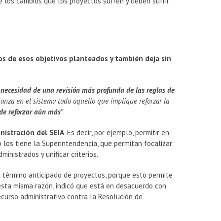
 de los cambios que los proyectos sufren y deben sufrir
ios de esos objetivos planteados y también deja sin
 necesidad de una revisión más profunda de las reglas de
fianza en el sistema todo aquello que implique reforzar la
ede reforzar aún más"
.
nistración del SEIA
. Es decir, por ejemplo, permitir en
los tiene la Superintendencia, que permitan focalizar
inistrados y unificar criterios.
l término anticipado de proyectos, porque esto permite
 esta misma razón, indicó que está en desacuerdo con
ecurso administrativo contra la Resolución de