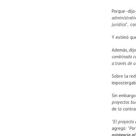
Porque -dijo
administrativ
jurídica"
, co
Y estimó que
Además, dijo
combinada con
a través de 
Sobre la re
impostergabl
Sin embargo,
proyectos bu
de lo contra
"El proyecto
agregó:
"Por
asistencia a