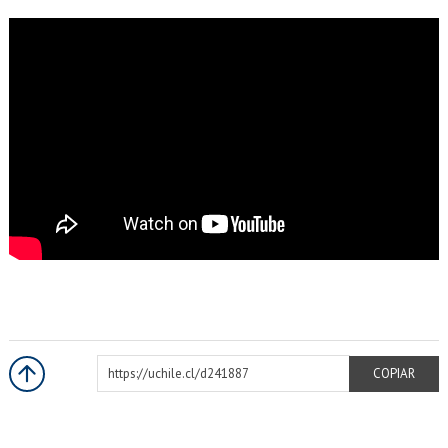
EXTENSIÓN
Académicos
Estudiantes
Egresados
Funcionarios
https://uchile.cl/d241887
COPIAR