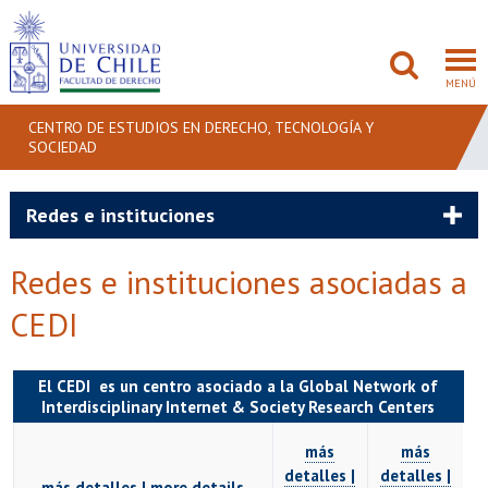
MENÚ
CENTRO DE ESTUDIOS EN DERECHO, TECNOLOGÍA Y
SOCIEDAD
FACULTAD
Redes e instituciones
PREGRADO
Redes e instituciones asociadas a
POSTGRADO
CEDI
ADMISIÓN
El CEDI es un centro asociado a la Global Network of
INVESTIGACIÓN
Interdisciplinary Internet & Society Research Centers
BIBLIOTECAS
más
más
detalles |
detalles |
más detalles | more details