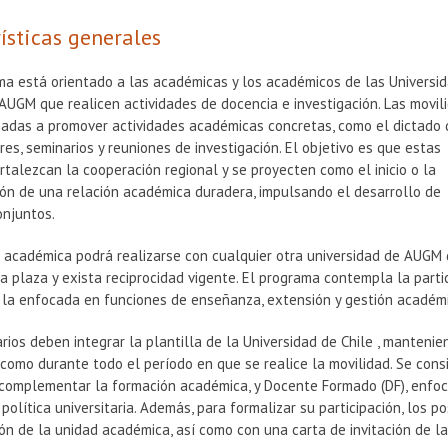
ísticas generales
ma está orientado a las académicas y los académicos de las Universi
AUGM que realicen actividades de docencia e investigación. Las movil
nadas a promover actividades académicas concretas, como el dictado 
eres, seminarios y reuniones de investigación. El objetivo es que estas
rtalezcan la cooperación regional y se proyecten como el inicio o la
ión de una relación académica duradera, impulsando el desarrollo de
onjuntos.
 académica podrá realizarse con cualquier otra universidad de AUGM d
 plaza y exista reciprocidad vigente. El programa contempla la part
la enfocada en funciones de enseñanza, extensión y gestión académica
arios deben integrar la plantilla de la Universidad de Chile , manten
como durante todo el período en que se realice la movilidad. Se cons
 complementar la formación académica, y Docente Formado (DF), enfoc
política universitaria. Además, para formalizar su participación, los
ión de la unidad académica, así como con una carta de invitación de la