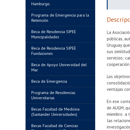
Hamburgo.
Programa de Emergencia para la
Descripc
Retención
Beca de Residencia SIPEE
La Asociaci
Municipalidades
públicas, au
Uruguay que,
Beca de Residencia SIPEE
sus similitu
Fundaciones
servicios; c
cooperación 
Beca de Apoyo Universidad del
Mar
Los objetivo
Beca de Emergencia
consolidació
ventajas co
Programa de Residencias
Universitarias
En ese conte
de AUGM, qu
Becas Facultad de Medicina
miembro a tr
(Santander Universidades)
las relacio
Becas Facultad de Ciencias
investigació