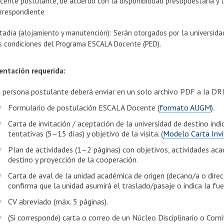
cente postulante, de acuerdo con la disponibilidad presupuestaria y 
rrespondiente
tadía (alojamiento y manutención): Serán otorgados por la universida
s condiciones del Programa ESCALA Docente (PED).
ntación requerida:
a persona postulante deberá enviar en un solo archivo PDF a la DRI
Formulario de postulación ESCALA Docente (
formato AUGM
).
Carta de invitación / aceptación de la universidad de destino in
tentativas (5–15 días) y objetivo de la visita. (
Modelo Carta Invi
Plan de actividades (1–2 páginas) con objetivos, actividades ac
destino y proyección de la cooperación.
Carta de aval de la unidad académica de origen (decano/a o direc
confirma que la unidad asumirá el traslado/pasaje o indica la fu
CV abreviado (máx. 5 páginas).
(Si corresponde) carta o correo de un Núcleo Disciplinario o Co