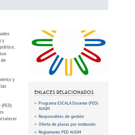
dades
y y
público,
 sus
s de
miento y
 las
ENLACES RELACIONADOS
Programa ESCALA Docente (PED)
 (PED)
AUGM
es
Responsables de gestión
ortalecer
Oferta de plazas por institución
Reglamento PED AUGM