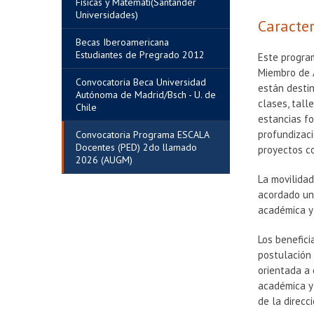
Físicas y Matemáti(Santander
Universidades)
Caracter
Becas Iberoamericana
Estudiantes de Pregrado 2012
Este progra
Miembro de 
Convocatoria Beca Universidad
están desti
Autónoma de Madrid/Bsch - U. de
clases, tall
Chile
estancias fo
profundizac
Convocatoria Programa ESCALA
Docentes (PED) 2do llamado
proyectos c
2026 (AUGM)
La movilidad
acordado una
académica y 
Los benefici
postulación 
orientada a
académica y 
de la direcc