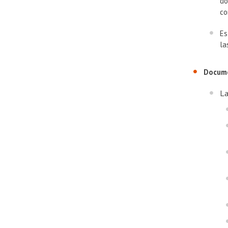
do
co
Es
la
Docume
​L