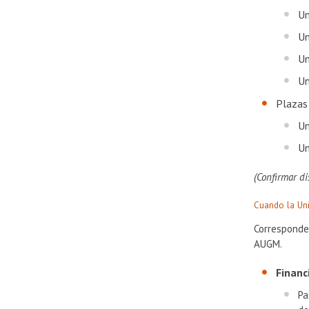
Un
Un
Un
Un
Plazas
Un
Un
​(Confirmar d
Cuando la Uni
Corresponde 
AUGM.
Financ
Pa