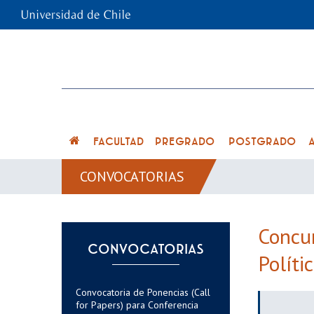
FACULTAD
PREGRADO
POSTGRADO
CONVOCATORIAS
Concur
CONVOCATORIAS
Políti
Convocatoria de Ponencias (Call
for Papers) para Conferencia