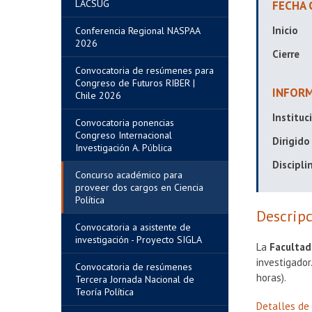
LACSUG
FECHA 
Inicio
Conferencia Regional NASPAA
2026
Cierre
Convocatoria de resúmenes para
Congreso de Futuros RIBER |
INFORM
Chile 2026
Instituc
Convocatoria ponencias
Congreso Internacional
Dirigido
Investigación A. Pública
Discipli
Concurso académico para
proveer dos cargos en Ciencia
Política
Descripc
Convocatoria a asistente de
investigación - Proyecto SIGLA
La
Facultad
investigado
Convocatoria de resúmenes
horas).
Tercera Jornada Nacional de
Teoría Política
Detalles de 