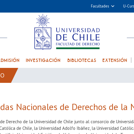
Facultades
U-Cur
Arquitectura y Urba
Ciencias
Cs. Físicas y Matemá
Cs. Químicas y Farmac
Cs. Veterinarias y Pec
ADMISIÓN
INVESTIGACIÓN
BIBLIOTECAS
EXTENSIÓN
Derecho
DO
Filosofía y Humani
Medicina
Estudios Avanzados en 
adas Nacionales de Derechos de la 
Nutrición y Tecnolog
Alimentos
de Derecho de la Universidad de Chile junto al consorcio de Universid
Católica de Chile, la Universidad Adolfo Ibáñez, la Universidad Católi