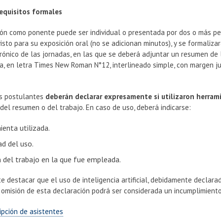
uisitos formales
ión como ponente puede ser individual o presentada por dos o más pe
sto para su exposición oral (no se adicionan minutos), y se formaliza
trónico de las jornadas, en las que se deberá adjuntar un resumen d
, en letra Times New Roman N°12, interlineado simple, con margen just
.
s postulantes
deberán declarar expresamente si utilizaron herramie
del resumen o del trabajo. En caso de uso, deberá indicarse:
enta utilizada.
ad del uso.
n del trabajo en la que fue empleada.
e destacar que el uso de inteligencia artificial, debidamente declara
 omisión de esta declaración podrá ser considerada un incumplimient
ripción de asistentes