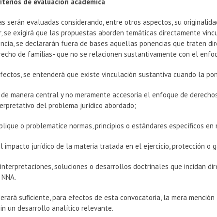
iterios de evaluación académica
s serán evaluadas considerando, entre otros aspectos, su originalida
r, se exigirá que las propuestas aborden temáticas directamente vinc
ncia, se declararán fuera de bases aquellas ponencias que traten di
recho de familias- que no se relacionen sustantivamente con el enf
fectos, se entenderá que existe vinculación sustantiva cuando la po
e de manera central y no meramente accesoria el enfoque de derechos 
erpretativo del problema jurídico abordado;
aplique o problematice normas, principios o estándares específicos e
l impacto jurídico de la materia tratada en el ejercicio, protección o
interpretaciones, soluciones o desarrollos doctrinales que incidan di
 NNA.
erará suficiente, para efectos de esta convocatoria, la mera mención
sin un desarrollo analítico relevante.