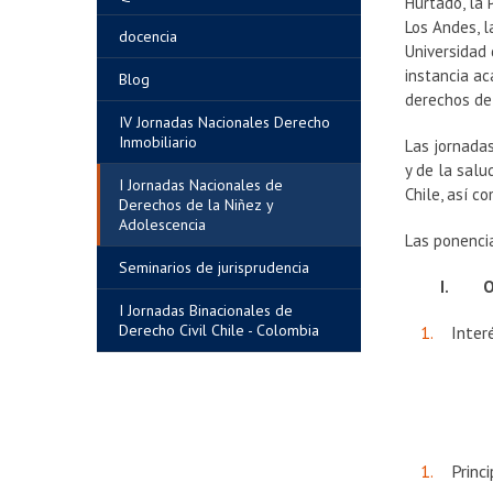
Hurtado, la 
Los Andes, l
docencia
Universidad 
instancia ac
Blog
derechos de 
IV Jornadas Nacionales Derecho
Inmobiliario
Las jornadas
y de la salu
I Jornadas Nacionales de
Chile, así c
Derechos de la Niñez y
Adolescencia
Las ponencia
Seminarios de jurisprudencia
I.
Or
I Jornadas Binacionales de
Derecho Civil Chile - Colombia
Inter
Princi