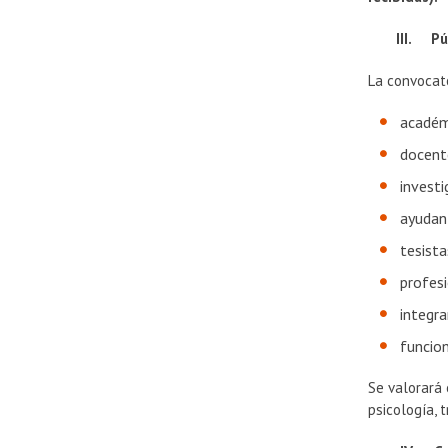
III. Públ
La convocato
académ
docent
invest
ayudan
tesist
profesi
integra
funcion
Se valorará
psicología, 