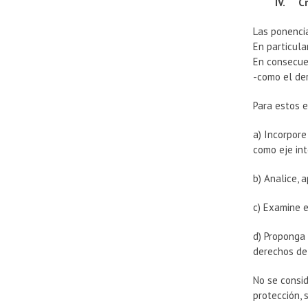
IV. Cr
Las ponencia
En particula
En consecue
-como el de
Para estos e
a) Incorpor
como eje int
b) Analice, 
c) Examine e
d) Proponga 
derechos de
No se consid
protección, 