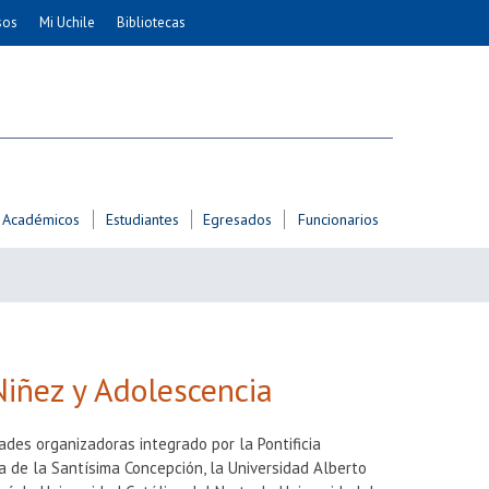
sos
Mi Uchile
Bibliotecas
nismo
Artes
Cs. Agronómicas
ticas
Cs. Forestales y Conservación
éuticas
Cs. Sociales
uarias
Comunicación e Imagen
Académicos
Estudiantes
Egresados
Funcionarios
Economía y Negocios
dades
Gobierno
Odontología
Educación
Estudios Internacionales
Niñez y Adolescencia
ía de
Bachillerato
Hospital Clínico
ades organizadoras integrado por la Pontificia
ca de la Santísima Concepción, la Universidad Alberto