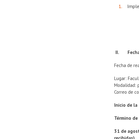
Imple
II. Fecha 
Fecha de rea
Lugar: Facul
Modalidad: p
Correo de c
Inicio de l
Término de 
31 de agost
recibidas).