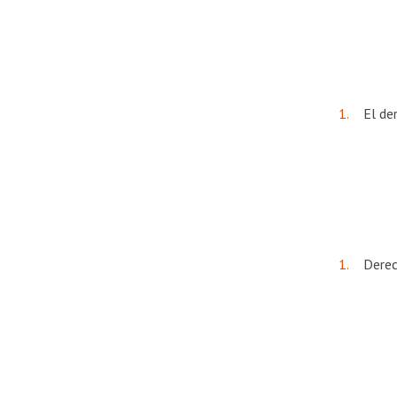
El de
Derec