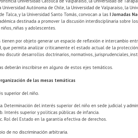
Pontificia Universidad Católica de Valparaíso, la Universidad de Tarapa
a Universidad Autónoma de Chile, la Universidad de Valparaíso, la Univ
de Talca, y la Universidad Santo Tomás, convocan a las
I Jornadas Na
adémica destinada a promover la discusión interdisciplinaria sobre lo
niños, niñas y adolescentes.
 tienen por objeto generar un espacio de reflexión e intercambio entre 
d, que permita analizar críticamente el estado actual de la protecció
omo discutir desarrollos doctrinarios, normativos, jurisprudenciales, ins
s deberán inscribirse en alguno de estos ejes temáticos.
ganización de las mesas temáticas
és superior del niño.
a. Determinación del interés superior del niño en sede judicial y admin
b. Interés superior y políticas públicas de infancia.
c. Rol del Estado en la garantía efectiva de derechos.
pio de no discriminación arbitraria.