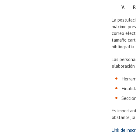
V. Req
La postulac
máximo previ
correo elec
tamaño carta
bibliografía
Las persona
elaboración 
Herrami
Finalid
Secció
Es important
obstante, la
Link de insc