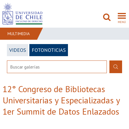
MENÚ
MULTIMEDIA
VIDEOS
FOTONOTICIAS
FACULTAD
PREGRADO
POSTGRADO
12° Congreso de Bibliotecas
ADMISIÓN
Universitarias y Especializadas y
INVESTIGACIÓN
1er Summit de Datos Enlazados
BIBLIOTECAS