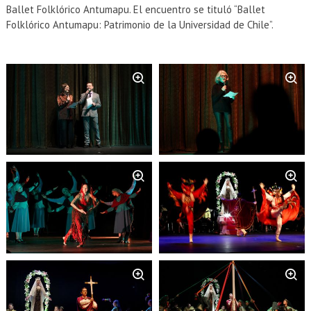
EXTENSIÓN
Ballet Folklórico Antumapu. El encuentro se tituló “Ballet
Folklórico Antumapu: Patrimonio de la Universidad de Chile”.
Académicos
Estudiantes
Egresados
Funcionarios
Zoom
Zoom
Zoom
Zoom
Zoom
Zoom