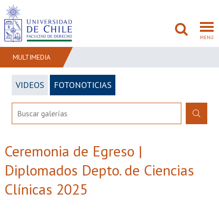
MENÚ
MULTIMEDIA
VIDEOS
FOTONOTICIAS
FACULTAD
PREGRADO
POSTGRADO
Ceremonia de Egreso |
ADMISIÓN
Diplomados Depto. de Ciencias
INVESTIGACIÓN
Clínicas 2025
BIBLIOTECAS