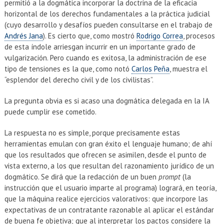
permitió a la dogmática incorporar la doctrina de la eficacia
horizontal de los derechos fundamentales a la práctica judicial
(cuyo desarrollo y desafíos pueden consultarse en el trabajo de
Andrés Jana
). Es cierto que, como mostró
Rodrigo Correa
, procesos
de esta índole arriesgan incurrir en un importante grado de
vulgarización. Pero cuando es exitosa, la administración de ese
tipo de tensiones es la que, como notó
Carlos Peña
, muestra el
“esplendor del derecho civil y de los civilistas”.
La pregunta obvia es si acaso una dogmática delegada en la IA
puede cumplir ese cometido.
La respuesta no es simple, porque precisamente estas
herramientas emulan con gran éxito el lenguaje humano; de ahí
que los resultados que ofrecen se asimilen, desde el punto de
vista externo, a los que resultan del razonamiento jurídico de un
dogmático. Se dirá que la redacción de un buen
prompt
(la
instrucción que el usuario imparte al programa) logrará, en teoría,
que la máquina realice ejercicios valorativos: que incorpore las
expectativas de un contratante razonable al aplicar el estándar
de buena fe objetiva; que al interpretar los pactos considere la