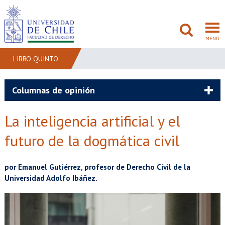
MENÚ
LIBRO QUINTO
FACULTAD
Columnas de opinión
PREGRADO
La inteligencia artificial y el
POSTGRADO
futuro de la dogmática civil
ADMISIÓN
por Emanuel Gutiérrez, profesor de Derecho Civil de la
Universidad Adolfo Ibáñez.
INVESTIGACIÓN
BIBLIOTECAS