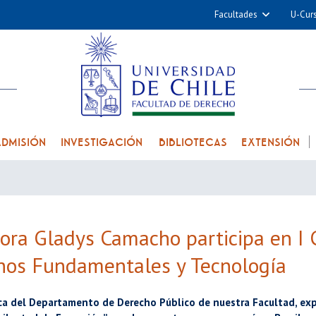
Facultades
U-Cur
Arquitectura y Urba
Ciencias
Cs. Físicas y Matemá
Cs. Químicas y Farmac
Cs. Veterinarias y Pec
ADMISIÓN
INVESTIGACIÓN
BIBLIOTECAS
EXTENSIÓN
Derecho
Filosofía y Humani
Medicina
Estudios Avanzados en 
ora Gladys Camacho participa en I 
Nutrición y Tecnolog
hos Fundamentales y Tecnología
Alimentos
ca del Departamento de Derecho Público de nuestra Facultad, ex