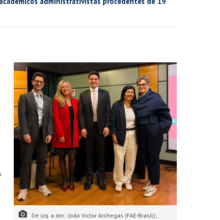
a académicos administrativistas procedentes de 19
s
De izq. a der.: João Victor Archegas (FAE-Brasil);