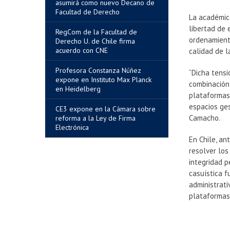
asumirá como nuevo Decano de
Facultad de Derecho
La académica
libertad de 
RegCom de la Facultad de
ordenamiento
Derecho U. de Chile firma
acuerdo con CNE
calidad de l
Profesora Constanza Núñez
“Dicha tensi
expone en Instituto Max Planck
combinación 
en Heidelberg
plataformas 
espacios ges
CE3 expone en la Cámara sobre
Camacho.
reforma a la Ley de Firma
Electrónica
En Chile, an
resolver los
integridad p
casuística 
administrati
plataformas 