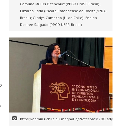
Caroline Müller Bitencourt (PPGD UNISC-Brasil);
Luzardo Faria (Escola Paranaense de Direito /IPDA-
Brasil); Gladys Camacho (U. de Chile); Eneida
Desiree Salgado (PPGD UFPR-Brasil)
o
a
https://admin.uchile.cl/.magnolia/Profesora%20Gladys%20Camacho.