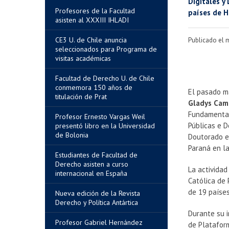
Digitales y
Profesores de la Facultad
países de H
asisten al XXXIII IHLADI
CE3 U. de Chile anuncia
Publicado el 
seleccionados para Programa de
visitas académicas
Facultad de Derecho U. de Chile
conmemora 150 años de
El pasado ma
titulación de Prat
Gladys Cam
Fundamentai
Profesor Ernesto Vargas Weil
Públicas e 
presentó libro en la Universidad
de Bolonia
Doutorado em
Paraná en la 
Estudiantes de Facultad de
Derecho asisten a curso
La actividad
internacional en España
Católica de 
de 19 paíse
Nueva edición de la Revista
Derecho y Política Antártica
Durante su 
Profesor Gabriel Hernández
de Plataform