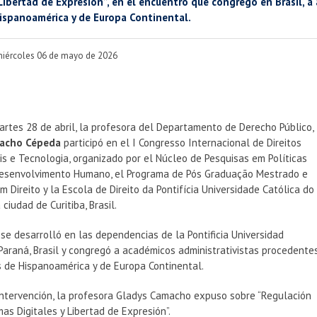
 Libertad de Expresión”, en el encuentro que congregó en Brasil, 
ispanoamérica y de Europa Continental.
miércoles 06 de mayo de 2026
rtes 28 de abril, la profesora del Departamento de Derecho Público,
acho Cépeda
participó en el I Congresso Internacional de Direitos
s e Tecnologia, organizado por el Núcleo de Pesquisas em Políticas
Desenvolvimento Humano, el Programa de Pós Graduação Mestrado e
 Direito y la Escola de Direito da Pontifícia Universidade Católica do
ciudad de Curitiba, Brasil.
 se desarrolló en las dependencias de la Pontificia Universidad
Paraná, Brasil y congregó a académicos administrativistas procedente
s de Hispanoamérica y de Europa Continental.
intervención, la profesora Gladys Camacho expuso sobre “Regulación
as Digitales y Libertad de Expresión”.