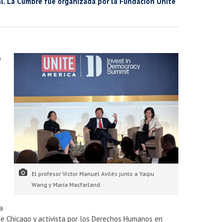
al. La Cumbre fue organizada por la Fundación Unite
o
El profesor Víctor Manuel Avilés junto a Yaqiu
Wang y Maria Macfarland.
a
 de Chicago y activista por los Derechos Humanos en