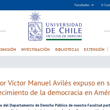
Facultades
U-Cur
Arquitectura y Urba
Ciencias
Cs. Físicas y Matemá
Cs. Químicas y Farmac
Cs. Veterinarias y Pec
ADMISIÓN
INVESTIGACIÓN
BIBLIOTECAS
EXTENSIÓN
Derecho
Filosofía y Humani
Medicina
Estudios Avanzados en 
or Víctor Manuel Avilés expuso en 
Nutrición y Tecnolog
ecimiento de la democracia en Amér
Alimentos
o del Departamento de Derecho Público de nuestra Facultad part