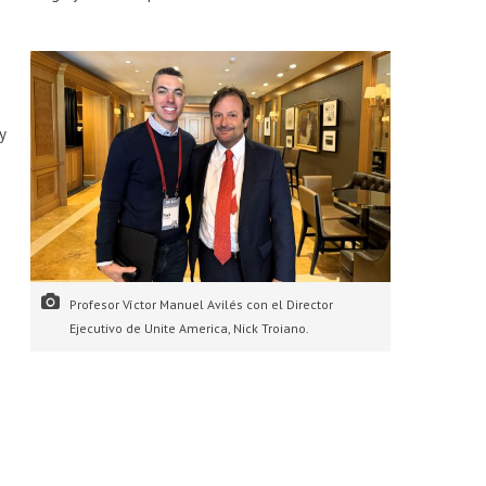
y
e
Profesor Víctor Manuel Avilés con el Director
Ejecutivo de Unite America, Nick Troiano.