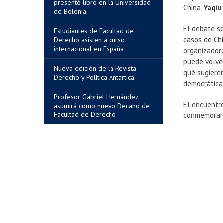
presentó libro en la Universidad
China,
Yaqi
de Bolonia
El debate se
Estudiantes de Facultad de
casos de Chi
Derecho asisten a curso
internacional en España
organizadore
puede volver
Nueva edición de la Revista
qué sugieren
Derecho y Política Antártica
democrática
Profesor Gabriel Hernández
El encuentro
asumirá como nuevo Decano de
Facultad de Derecho
conmemorará