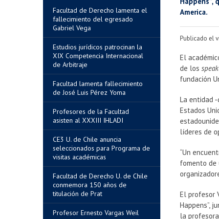
Happens”, q
Facultad de Derecho lamenta el
America.
fallecimiento del egresado
Gabriel Vega
Publicado el v
Estudios jurídicos patrocinan la
XIX Competencia Internacional
El académic
de Arbitraje
de los
speak
fundación Un
Facultad lamenta fallecimiento
de José Luis Pérez Yoma
La entidad -
Estados Unid
Profesores de la Facultad
asisten al XXXIII IHLADI
estadouniden
líderes de o
CE3 U. de Chile anuncia
seleccionados para Programa de
“Un encuentr
visitas académicas
fomento de u
organizador
Facultad de Derecho U. de Chile
conmemora 150 años de
titulación de Prat
El profesor 
Happens”, j
Profesor Ernesto Vargas Weil
la profesora