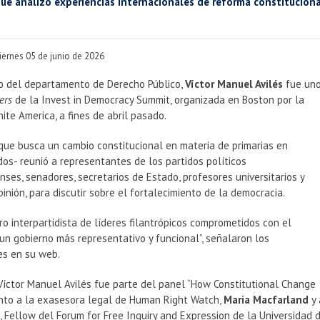
ue analizó experiencias internacionales de reforma constitucion
iernes 05 de junio de 2026
o del departamento de Derecho Público,
Víctor Manuel Avilés
fue un
ers
de la Invest in Democracy Summit, organizada en Boston por la
ite America, a fines de abril pasado.
que busca un cambio constitucional en materia de primarias en
os- reunió a representantes de los partidos políticos
ses, senadores, secretarios de Estado, profesores universitarios y
pinión, para discutir sobre el fortalecimiento de la democracia.
o interpartidista de líderes filantrópicos comprometidos con el
n gobierno más representativo y funcional”, señalaron los
es en su web.
Víctor Manuel Avilés fue parte del panel “How Constitutional Change
unto a la exasesora legal de Human Right Watch,
Maria Macfarland
y 
, Fellow del Forum for Free Inquiry and Expression de la Universidad