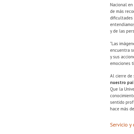
Nacional en
de más recor
dificultades
entendíamos 
y de las per
"Las imágene
encuentra su
y sus accion
emociones ti
Al cierre de
nuestro paí
Que la Univ
conocimiento
sentido prof
hace más de 
Servicio y