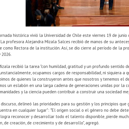
rnada histórica vivió la Universidad de Chile este viernes 19 de junio
.
La profesora Alejandra Mizala Salces recibió de manos de su anteces
te como Rectora de la institución. Así, se dio cierre al período de la 
y 2026.
izala recibió la tarea "con humildad, gratitud y un profundo sentido d
cunstancialmente, ocupamos cargos de responsabilidad, ni siquiera a 
bimos de quienes la construyeron antes que nosotros y tenemos el de
mos un eslabón en una larga cadena de generaciones unidas por la con
umanidades y la ciencia pueden contribuir a construir una sociedad mejo
 discurso, delineó las prioridades para su gestión y los principios que 
uentra en cualquier lugar":
"
El origen social o el género no debe dete
logra reconocer y desarrollar todo el talento disponible, pierde muc
n, de creación, de crecimiento y de desarrollo", agregó.