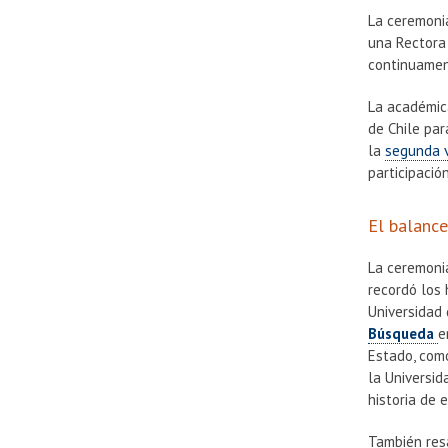
La ceremonia
una Rectora 
continuamen
La académic
de Chile pa
la
segunda 
participació
El balance
La ceremoni
recordó los 
Universidad 
Búsqueda
e
Estado, com
la Universid
historia de e
También resa