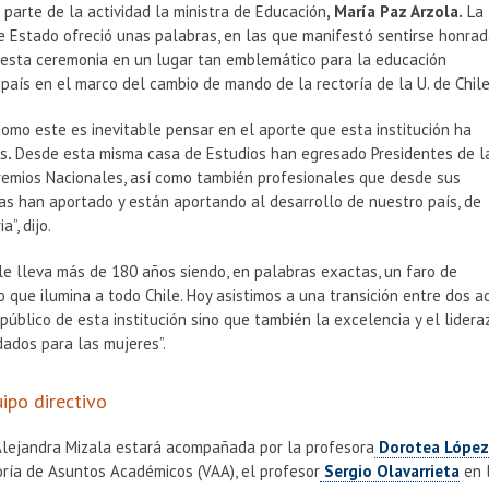
 parte de la actividad la ministra de Educación
, María Paz Arzola.
La
e Estado ofreció unas palabras, en las que manifestó sentirse honra
n esta ceremonia en un lugar tan emblemático para la educación
 país en el marco del cambio de mando de la rectoría de la U. de Chile
como este es inevitable pensar en
el aporte que esta institución ha
ís
.
Desde esta misma casa de Estudios han egresado Presidentes de l
Premios Nacionales, así como también profesionales que desde sus
as han aportado y están aportando al desarrollo de nuestro país, de
a”, dijo.
ile lleva más de 180 años siendo, en palabras exactas, un faro de
 que ilumina a todo Chile. Hoy asistimos a una transición entre
dos ac
público de esta institución sino que también la excelencia y el lide
dados para las mujeres”.
ipo directivo
Alejandra Mizala estará acompañada por la profesora
Dorotea Lópe
oría de Asuntos Académicos (VAA), el profesor
Sergio Olavarrieta
en 