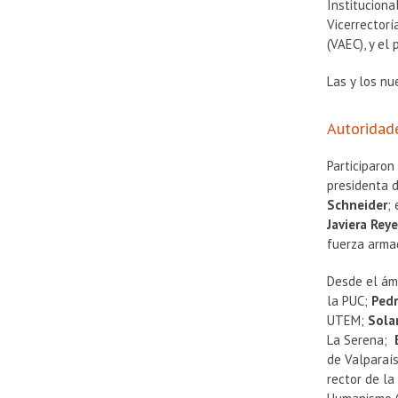
Instituciona
Vicerrector
(VAEC), y el
Las y los nu
Autoridade
Participaron
presidenta 
Schneider
;
Javiera Rey
fuerza arma
Desde el ám
la PUC;
Ped
UTEM;
Sola
La Serena;
de Valparaí
rector de la