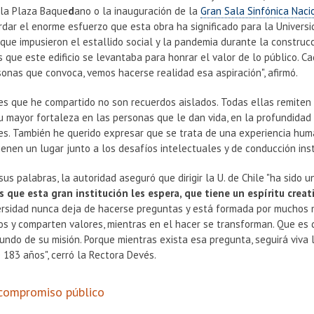
 la Plaza Baque
d
ano o la
inauguración de la
Gran Sala Sinfónica Nac
dar el enorme esfuerzo que esta obra ha significado para la Univers
 que impusieron el estallido social y la pandemia durante la construc
que este edificio se levantaba para honrar el valor de lo público. Ca
sonas que convoca, vemos hacerse realidad esa aspiración", afirmó.
s que he compartido no son recuerdos aislados. Todas ellas remiten 
 mayor fortaleza en las personas que le dan vida, en la profundidad d
es. También he querido expresar que se trata de una experiencia hum
enen un lugar junto a los desafíos intelectuales y de conducción insti
 sus palabras, la autoridad aseguró que dirigir la U. de Chile "ha sido u
s que esta gran institución les espera, que tiene un espíritu creati
ersidad nunca deja de hacerse preguntas y está formada por muchos m
s y comparten valores, mientras en el hacer se transforman. Que es 
undo de su misión. Porque mientras exista esa pregunta, seguirá viva 
183 años", cerró la Rectora Devés.
 compromiso público