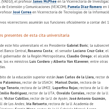
l (VAEGI), el profesor
James McPhee
en la Vicerrectoría de Investigac
ía de Extensión y Comunicaciones (VEXCOM),
Pamela Díaz-Romero
en l
 profesor
José Correa
en Vicerrectoría de Tecnologías de la Informació
evos vicerrectores asumirán sus funciones oficialmente a contar del 1
s presentes de esta cita universitaria
 de este hito universitario el ex Presidente
Gabriel Boric
; la subsecre
del Banco Central,
Rosanna Costa
; el senador
Luciano Cruz-Coke
; e
 el gobernador de la Región Metropolitana,
Claudio Orrego
; el alcald
es
; los ex ministros
Luis Cordero
y
Alberto Van Klaveren
; entre otras
das.
bito de la educación superior están
Juan Carlos de la Llera,
rector d
ro Palominos,
rector de la USACH;
Marisol Durán,
rectora de la
nge Tenorio
, rectora de la UMCE;
Luperfina Rojas;
rectora de la U. de
Emilio Rodríguez
, rector de la UTA;
Osvaldo Corrales,
rector de la U.
so;
Víctor Cubillos
, rector de la U. de Aysén;
José Antonio Guzmán,
 U. de Los Andes;
Iria Retuerto
, rectora de la U. Academia de