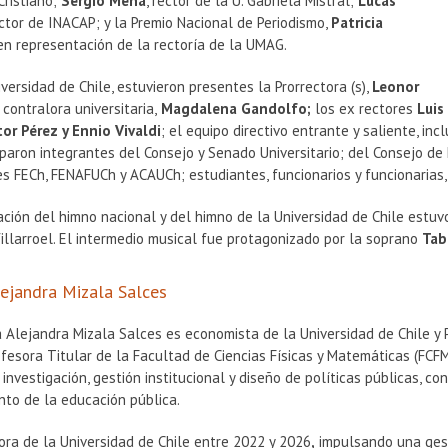
ristiano;
Sergio Mena
, rector de la U. Gabriela Mistral;
Lucas
ctor de INACAP; y la Premio Nacional de Periodismo,
Patricia
n representación de la rectoría de la UMAG.
versidad de Chile, estuvieron presentes la Prorrectora (s),
Leonor
 contralora universitaria,
Magdalena Gandolfo;
los ex rectores
Luis
tor Pérez y Ennio Vivaldi
; el equipo directivo entrante y saliente, in
ciparon integrantes del Consejo y Senado Universitario; del Consejo d
 FECh, FENAFUCh y ACAUCh; estudiantes, funcionarios y funcionarias,
ación del himno nacional y del himno de la Universidad de Chile estuv
illarroel. El intermedio musical fue protagonizado por la soprano
Tab
lejandra Mizala Salces
 Alejandra Mizala Salces es economista de la Universidad de Chile y Ph
ofesora Titular de la Facultad de Ciencias Físicas y Matemáticas (FC
 investigación, gestión institucional y diseño de políticas públicas, 
nto de la educación pública.
ora de la Universidad de Chile entre 2022 y 2026
,
impulsando una gest