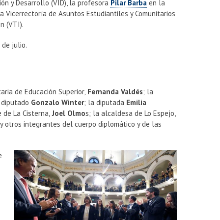
ión y Desarrollo (VID), la profesora
Pilar Barba
en la
a Vicerrectoría de Asuntos Estudiantiles y Comunitarios
n (VTI).
 de julio.
taria de Educación Superior,
Fernanda Valdés
; la
l diputado
Gonzalo Winter
; la diputada
Emilia
e de La Cisterna,
Joel Olmo
s; la alcaldesa de Lo Espejo,
 y otros integrantes del cuerpo diplomático y de las
e