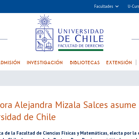
Facultades
U-Cur
Arquitectura y Urba
Ciencias
Cs. Físicas y Matemá
Cs. Químicas y Farmac
Cs. Veterinarias y Pec
ADMISIÓN
INVESTIGACIÓN
BIBLIOTECAS
EXTENSIÓN
Derecho
Filosofía y Humani
Medicina
Estudios Avanzados en 
ora Alejandra Mizala Salces asume
Nutrición y Tecnolog
sidad de Chile
Alimentos
a de la Facultad de Ciencias Físicas y Matemáticas, electa por la