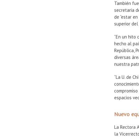
También
fue
secretaria d
de “estar e
superior del
“En un hito 
hecho al pa
República, 
diversas áre
nuestra patri
“La U. de Ch
conocimiento
compromiso 
espacios ve
Nuevo equ
La Rectora 
la Vicerrect