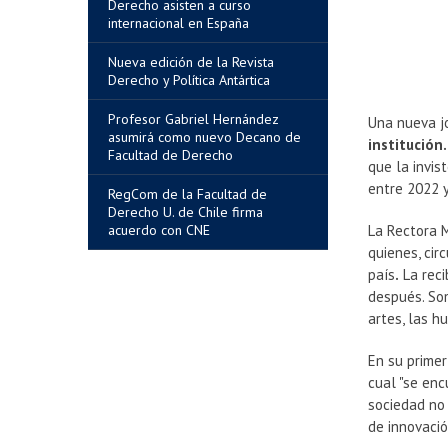
Derecho asisten a curso
internacional en España
Nueva edición de la Revista
Derecho y Política Antártica
Profesor Gabriel Hernández
Una nueva jo
asumirá como nuevo Decano de
institución
Facultad de Derecho
que la invis
entre 2022 
RegCom de la Facultad de
Derecho U. de Chile firma
acuerdo con CNE
La
Rectora M
quienes, cir
país
.
La reci
después. So
artes, las h
En su primer
cual "se enc
sociedad no 
de innovació