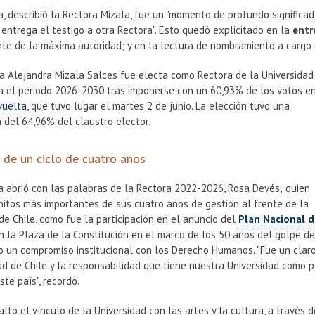
, describió la Rectora Mizala, fue un "momento de profundo significado 
entrega el testigo a otra Rectora". Esto quedó explicitado en la
entr
te de la máxima autoridad; y en la
lectura de nombramiento a cargo d
a Alejandra Mizala Salces fue electa como Rectora de la Universidad
ra el periodo 2026-2030 tras imponerse con un 60,93% de los votos e
vuelta
, que tuvo lugar el martes 2 de junio. La elección tuvo una
n del 64,96% del claustro elector.
 de un ciclo de cuatro años
a abrió con las palabras de la
Rectora 2022-2026, Rosa Devés
,
quien
hitos más importantes de sus cuatro años de gestión al frente de la
de Chile, como fue la participación en el anuncio del
Plan Nacional 
n la Plaza de la Constitución en el marco de los 50 años del golpe d
o un compromiso institucional con los Derecho Humanos. "Fue un claro
ad de Chile y la responsabilidad que tiene nuestra Universidad como p
ste país", recordó.
ltó el vínculo de la Universidad con las artes y la cultura, a través 