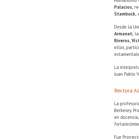
Humanismo C
Palacios,
re
Stambuck,
e
Desde la Uni
Armanet;
la
Riveros, Víc
ellos, parti
estamentales
La interpret
Juan Pablo V
Rectora A
La profesora
Berkeley. Pr
en docencia,
fortalecimie
Fue Prorrect