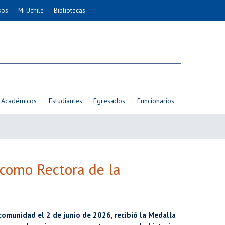
sos
Mi Uchile
Bibliotecas
nismo
Artes
Cs. Agronómicas
ticas
Cs. Forestales y Conservación
éuticas
Cs. Sociales
uarias
Comunicación e Imagen
Académicos
Estudiantes
Egresados
Funcionarios
Economía y Negocios
dades
Gobierno
Odontología
Educación
Estudios Internacionales
 como Rectora de la
ía de
Bachillerato
Hospital Clínico
 comunidad el 2 de junio de 2026, recibió la Medalla