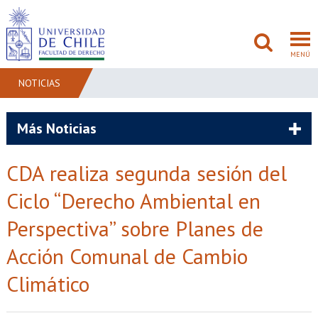
MENÚ
NOTICIAS
FACULTAD
Más Noticias
PREGRADO
CDA realiza segunda sesión del
POSTGRADO
Ciclo “Derecho Ambiental en
ADMISIÓN
Perspectiva” sobre Planes de
Acción Comunal de Cambio
INVESTIGACIÓN
Climático
BIBLIOTECAS