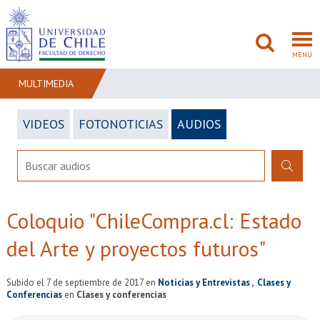
MENÚ
MULTIMEDIA
VIDEOS
FOTONOTICIAS
AUDIOS
FACULTAD
PREGRADO
POSTGRADO
Coloquio "ChileCompra.cl: Estado
ADMISIÓN
del Arte y proyectos futuros"
INVESTIGACIÓN
Subido el 7 de septiembre de 2017
en
Noticias y Entrevistas
Clases y
BIBLIOTECAS
Conferencias
en
Clases y conferencias