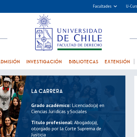
Facultades
U-Cur
Arquitectura y Urba
Ciencias
Cs. Físicas y Matemá
Cs. Químicas y Farmac
Cs. Veterinarias y Pec
ADMISIÓN
INVESTIGACIÓN
BIBLIOTECAS
EXTENSIÓN
Derecho
Filosofía y Humani
Medicina
LA CARRERA
Estudios Avanzados en 
Grado académico:
Licenciado(a) en
Nutrición y Tecnolog
Ciencias Jurídicas y Sociales
Alimentos
Título profesional:
Abogado(a),
otorgado por la Corte Suprema de
Justicia