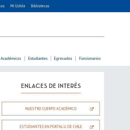
sos
Mi Uchile
Bibliotecas
nismo
Artes
Cs. Agronómicas
ticas
Cs. Forestales y Conservación
éuticas
Cs. Sociales
uarias
Comunicación e Imagen
Académicos
Estudiantes
Egresados
Funcionarios
Economía y Negocios
dades
Gobierno
Odontología
ENLACES DE INTERÉS
Educación
Estudios Internacionales
ía de
Bachillerato
NUESTRO CUERPO ACADÉMICO
Hospital Clínico
ESTUDIANTES EN PORTAL U. DE CHILE