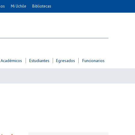
sos
Mi Uchile
Bibliotecas
nismo
Artes
Cs. Agronómicas
ticas
Cs. Forestales y Conservación
éuticas
Cs. Sociales
uarias
Comunicación e Imagen
Académicos
Estudiantes
Egresados
Funcionarios
Economía y Negocios
dades
Gobierno
Odontología
Educación
Estudios Internacionales
ía de
Bachillerato
Hospital Clínico