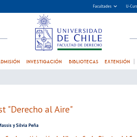
Facultades
U-Cur
Arquitectura y Urba
Ciencias
Cs. Físicas y Matemá
Cs. Químicas y Farmac
Cs. Veterinarias y Pec
ADMISIÓN
INVESTIGACIÓN
BIBLIOTECAS
EXTENSIÓN
Derecho
Filosofía y Humani
Medicina
Estudios Avanzados en 
t "Derecho al Aire"
Nutrición y Tecnolog
Alimentos
assis y Silvia Peña