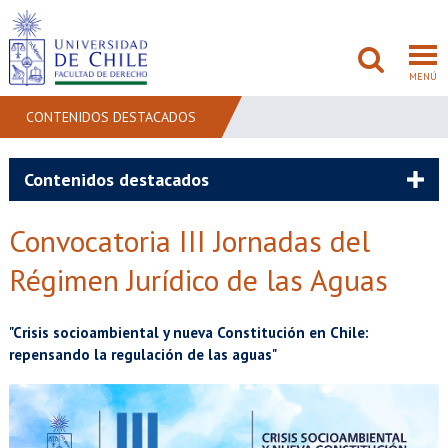
MENÚ
CONTENIDOS DESTACADOS
FACULTAD
Contenidos destacados
PREGRADO
Convocatoria III Jornadas del
POSTGRADO
Régimen Jurídico de las Aguas
ADMISIÓN
"Crisis socioambiental y nueva Constitución en Chile:
repensando la regulación de las aguas"
INVESTIGACIÓN
BIBLIOTECAS