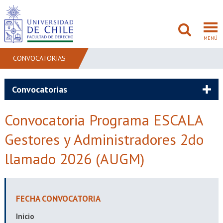
MENÚ
CONVOCATORIAS
FACULTAD
Convocatorias
PREGRADO
Convocatoria Programa ESCALA
POSTGRADO
Gestores y Administradores 2do
llamado 2026 (AUGM)
ADMISIÓN
INVESTIGACIÓN
FECHA CONVOCATORIA
BIBLIOTECAS
Inicio