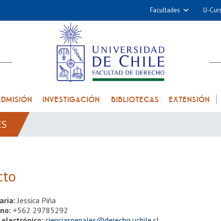
Facultades
U-Cur
Arquitectura y Urba
Ciencias
Cs. Físicas y Matemá
Cs. Químicas y Farmac
Cs. Veterinarias y Pec
ADMISIÓN
INVESTIGACIÓN
BIBLIOTECAS
EXTENSIÓN
Derecho
ES
Filosofía y Humani
Medicina
Estudios Avanzados en 
cto
Nutrición y Tecnolog
Alimentos
aria:
Jessica Piña
ono:
+562 29785292
 electrónico:
cienciaspenales@derecho.uchile.cl