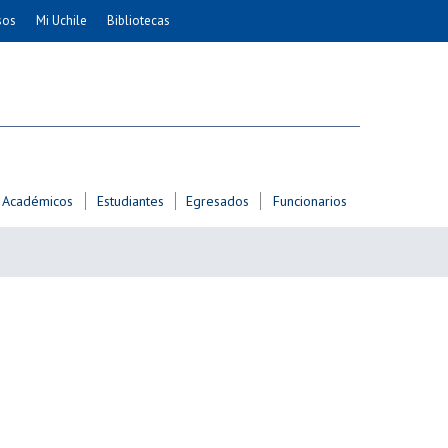
sos
Mi Uchile
Bibliotecas
nismo
Artes
Cs. Agronómicas
ticas
Cs. Forestales y Conservación
éuticas
Cs. Sociales
uarias
Comunicación e Imagen
Académicos
Estudiantes
Egresados
Funcionarios
Economía y Negocios
dades
Gobierno
Odontología
Educación
Estudios Internacionales
ía de
Bachillerato
Hospital Clínico