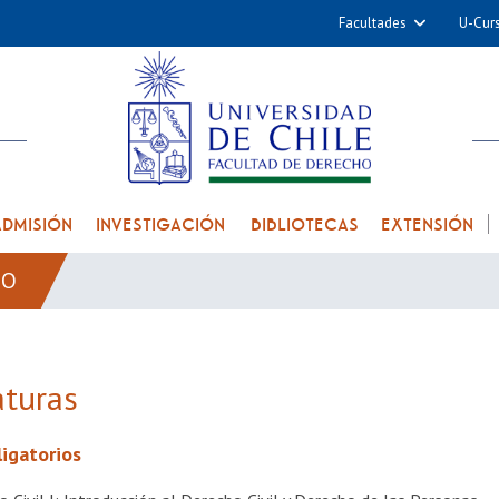
Facultades
U-Cur
Arquitectura y Urba
Ciencias
Cs. Físicas y Matemá
Cs. Químicas y Farmac
Cs. Veterinarias y Pec
ADMISIÓN
INVESTIGACIÓN
BIBLIOTECAS
EXTENSIÓN
Derecho
DO
Filosofía y Humani
Medicina
Estudios Avanzados en 
aturas
Nutrición y Tecnolog
Alimentos
ligatorios