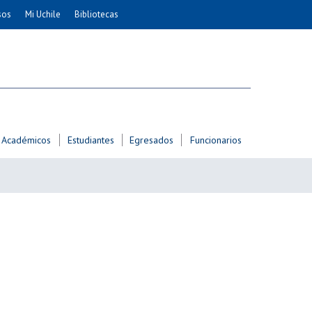
sos
Mi Uchile
Bibliotecas
nismo
Artes
Cs. Agronómicas
ticas
Cs. Forestales y Conservación
éuticas
Cs. Sociales
uarias
Comunicación e Imagen
Académicos
Estudiantes
Egresados
Funcionarios
Economía y Negocios
dades
Gobierno
Odontología
Educación
Estudios Internacionales
ía de
Bachillerato
Hospital Clínico