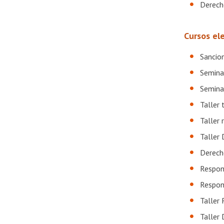
Derecho
Cursos el
Sancion
Seminar
Semina
Taller 
Taller 
Taller
Derecho
Respons
Respon
Taller 
Taller 