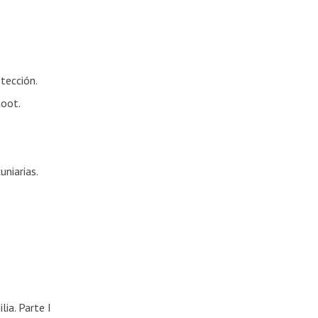
otección.
moot.
uniarias.
ia. Parte I