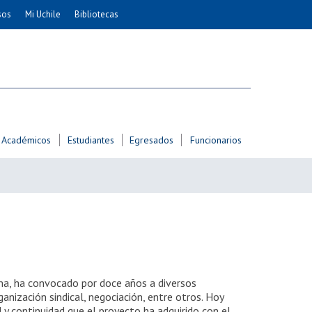
sos
Mi Uchile
Bibliotecas
nismo
Artes
Cs. Agronómicas
ticas
Cs. Forestales y Conservación
éuticas
Cs. Sociales
uarias
Comunicación e Imagen
Académicos
Estudiantes
Egresados
Funcionarios
Economía y Negocios
dades
Gobierno
Odontología
Educación
Estudios Internacionales
ía de
Bachillerato
Hospital Clínico
ma, ha convocado por doce años a diversos
nización sindical, negociación, entre otros. Hoy
d y continuidad que el proyecto ha adquirido con el