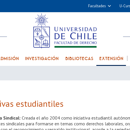
Facultades
U-Cur
Arquitectura y Urba
Ciencias
Cs. Físicas y Matemá
Cs. Químicas y Farmac
Cs. Veterinarias y Pec
ADMISIÓN
INVESTIGACIÓN
BIBLIOTECAS
EXTENSIÓN
Derecho
Filosofía y Humani
Medicina
Estudios Avanzados en 
tivas estudiantiles
Nutrición y Tecnolog
Alimentos
a Sindical:
Creada el año 2004 como iniciativa estudiantil autóno
tes sindicales para formarse en temas como derechos laborales, orga
con el reconocimiento y respaldo institucional, acorde a la serieda