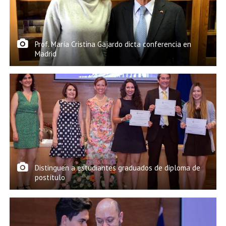
EXTENSIÓN
Académicos
Estudiantes
Prof. María Cristina Gajardo dicta conferencia en
Egresados
Funcionarios
Madrid
Distinguen a estudiantes graduados de diploma de
postítulo