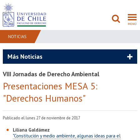
MENÚ
NOTICIAS
FACULTAD
Más Noticias
PREGRADO
VIII Jornadas de Derecho Ambiental
POSTGRADO
Presentaciones MESA 5:
"Derechos Humanos"
ADMISIÓN
INVESTIGACIÓN
Publicado el lunes 27 de noviembre de 2017
BIBLIOTECAS
Liliana Galdámez
"Constitución y medio ambiente, algunas ideas para el