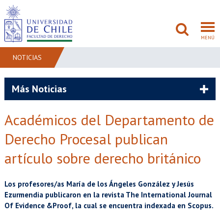
MENÚ
NOTICIAS
FACULTAD
Más Noticias
PREGRADO
Académicos del Departamento de
POSTGRADO
Derecho Procesal publican
ADMISIÓN
artículo sobre derecho británico
INVESTIGACIÓN
Los profesores/as María de los Ángeles González y Jesús
Ezurmendia publicaron en la revista The International Journal
BIBLIOTECAS
Of Evidence &Proof, la cual se encuentra indexada en Scopus.