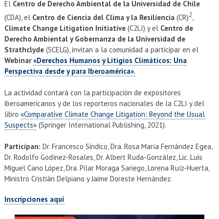
EXTENSIÓN
El
Centro de Derecho Ambiental de la Universidad de Chile
2
(CDA), el
Centro de Ciencia del Clima y la Resiliencia
(CR)
,
Académicos
Estudiantes
Climate Change Litigation Initiative
(C2LI) y el
Centro de
Derecho Ambiental y Gobernanza de la Universidad de
Egresados
Funcionarios
Strathclyde
(SCELG), invitan a la comunidad a participar en el
Webinar
«Derechos Humanos y Litigios Climáticos: Una
Perspectiva desde y para Iberoamérica»
.
La actividad contará con la participación de expositores
iberoamericanos y de los reporteros nacionales de la C2LI y del
libro
«Comparative Climate Change Litigation: Beyond the Usual
Suspects»
(Springer International Publishing, 2021).
Participan:
Dr. Francesco Sindico, Dra. Rosa María Fernández Egea,
Dr. Rodolfo Godínez-Rosales, Dr. Albert Ruda-González, Lic. Luis
Miguel Cano López, Dra. Pilar Moraga Sariego, Lorena Ruíz-Huerta,
Ministro Cristián Delpiano y Jaime Doreste Hernández.
Inscripciones aquí