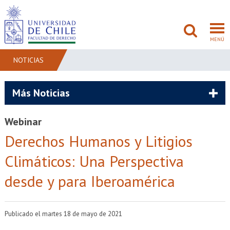
MENÚ
NOTICIAS
FACULTAD
Más Noticias
PREGRADO
Webinar
POSTGRADO
Derechos Humanos y Litigios
Climáticos: Una Perspectiva
ADMISIÓN
desde y para Iberoamérica
INVESTIGACIÓN
BIBLIOTECAS
Publicado el martes 18 de mayo de 2021