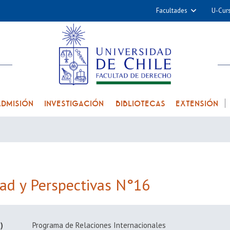
Facultades
U-Cur
Arquitectura y Urba
Ciencias
Cs. Físicas y Matemá
Cs. Químicas y Farmac
Cs. Veterinarias y Pec
ADMISIÓN
INVESTIGACIÓN
BIBLIOTECAS
EXTENSIÓN
Derecho
Filosofía y Humani
Medicina
Estudios Avanzados en 
Nutrición y Tecnolog
dad y Perspectivas N°16
Alimentos
)
Programa de Relaciones Internacionales