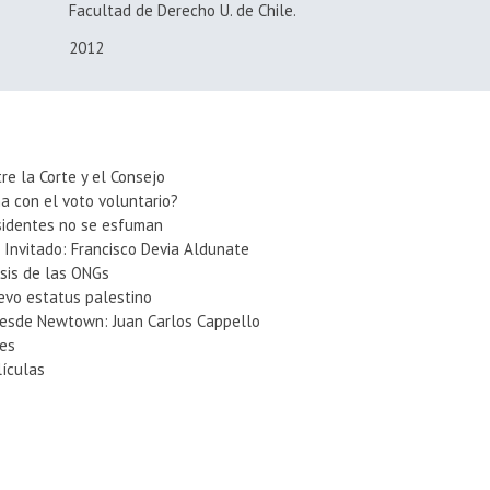
Facultad de Derecho U. de Chile.
2012
re la Corte y el Consejo
a con el voto voluntario?
esidentes no se esfuman
 Invitado: Francisco Devia Aldunate
sis de las ONGs
uevo estatus palestino
desde Newtown: Juan Carlos Cappello
ves
lículas