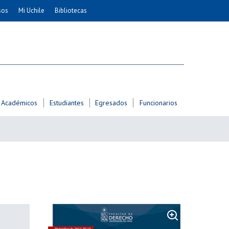
sos
Mi Uchile
Bibliotecas
nismo
Artes
Cs. Agronómicas
ticas
Cs. Forestales y Conservación
éuticas
Cs. Sociales
uarias
Comunicación e Imagen
Académicos
Estudiantes
Egresados
Funcionarios
Economía y Negocios
dades
Gobierno
Odontología
Educación
Estudios Internacionales
ía de
Bachillerato
Hospital Clínico