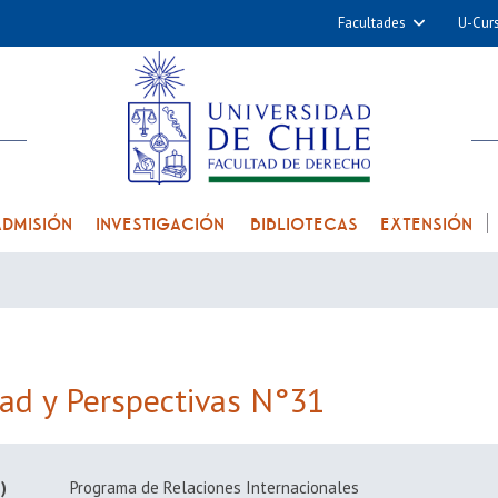
Facultades
U-Cur
Arquitectura y Urba
Ciencias
Cs. Físicas y Matemá
Cs. Químicas y Farmac
Cs. Veterinarias y Pec
ADMISIÓN
INVESTIGACIÓN
BIBLIOTECAS
EXTENSIÓN
Derecho
Filosofía y Humani
Medicina
Estudios Avanzados en 
Nutrición y Tecnolog
dad y Perspectivas N°31
Alimentos
)
Programa de Relaciones Internacionales