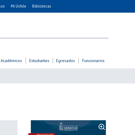
sos
Mi Uchile
Bibliotecas
nismo
Artes
Cs. Agronómicas
ticas
Cs. Forestales y Conservación
éuticas
Cs. Sociales
uarias
Comunicación e Imagen
Académicos
Estudiantes
Egresados
Funcionarios
Economía y Negocios
dades
Gobierno
Odontología
Educación
Estudios Internacionales
ía de
Bachillerato
Hospital Clínico