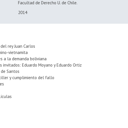
Facultad de Derecho U. de Chile.
2014
 del rey Juan Carlos
chino-vietnamita
es a la demanda boliviana
as invitados: Eduardo Moyano y Eduardo Ortiz
n de Santos
iller y cumplimiento del fallo
ves
lículas