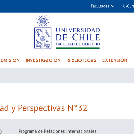
Facultades
U-Cur
Arquitectura y Urba
Ciencias
Cs. Físicas y Matemá
Cs. Químicas y Farmac
Cs. Veterinarias y Pec
ADMISIÓN
INVESTIGACIÓN
BIBLIOTECAS
EXTENSIÓN
Derecho
Filosofía y Humani
Medicina
Estudios Avanzados en 
Nutrición y Tecnolog
dad y Perspectivas N°32
Alimentos
)
Programa de Relaciones Internacionales