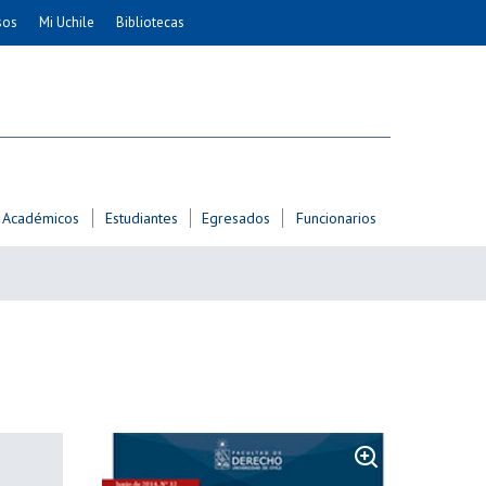
sos
Mi Uchile
Bibliotecas
nismo
Artes
Cs. Agronómicas
ticas
Cs. Forestales y Conservación
éuticas
Cs. Sociales
uarias
Comunicación e Imagen
Académicos
Estudiantes
Egresados
Funcionarios
Economía y Negocios
dades
Gobierno
Odontología
Educación
Estudios Internacionales
ía de
Bachillerato
Hospital Clínico