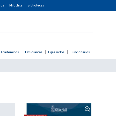
sos
Mi Uchile
Bibliotecas
nismo
Artes
Cs. Agronómicas
ticas
Cs. Forestales y Conservación
éuticas
Cs. Sociales
uarias
Comunicación e Imagen
Académicos
Estudiantes
Egresados
Funcionarios
Economía y Negocios
dades
Gobierno
Odontología
Educación
Estudios Internacionales
ía de
Bachillerato
Hospital Clínico