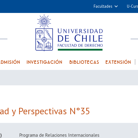
Facultades
U-Cur
Arquitectura y Urba
Ciencias
Cs. Físicas y Matemá
Cs. Químicas y Farmac
Cs. Veterinarias y Pec
ADMISIÓN
INVESTIGACIÓN
BIBLIOTECAS
EXTENSIÓN
Derecho
Filosofía y Humani
Medicina
Estudios Avanzados en 
Nutrición y Tecnolog
dad y Perspectivas N°35
Alimentos
)
Programa de Relaciones Internacionales