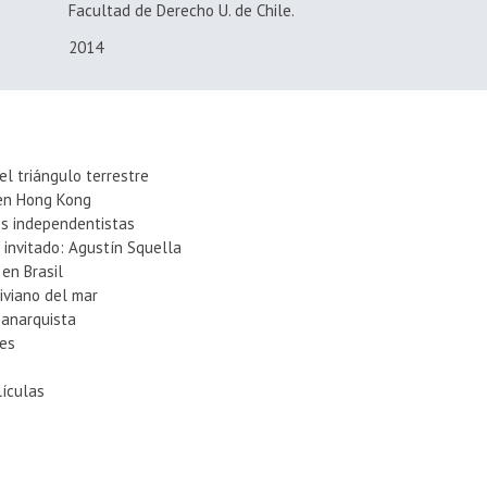
Facultad de Derecho U. de Chile.
2014
el triángulo terrestre
 en Hong Kong
es independentistas
 invitado: Agustín Squella
 en Brasil
liviano del mar
 anarquista
ves
lículas