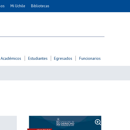
sos
Mi Uchile
Bibliotecas
nismo
Artes
Cs. Agronómicas
ticas
Cs. Forestales y Conservación
éuticas
Cs. Sociales
uarias
Comunicación e Imagen
Académicos
Estudiantes
Egresados
Funcionarios
Economía y Negocios
dades
Gobierno
Odontología
Educación
Estudios Internacionales
ía de
Bachillerato
Hospital Clínico