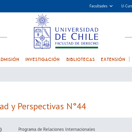
Facultades
U-Cur
Arquitectura y Urba
Ciencias
Cs. Físicas y Matemá
Cs. Químicas y Farmac
Cs. Veterinarias y Pec
ADMISIÓN
INVESTIGACIÓN
BIBLIOTECAS
EXTENSIÓN
Derecho
Filosofía y Humani
Medicina
Estudios Avanzados en 
Nutrición y Tecnolog
dad y Perspectivas N°44
Alimentos
)
Programa de Relaciones Internacionales