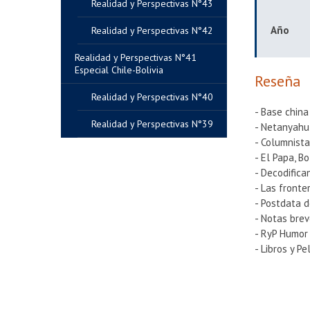
Realidad y Perspectivas N°43
Año
Realidad y Perspectivas N°42
Realidad y Perspectivas N°41
Especial Chile-Bolivia
Reseña
Realidad y Perspectivas N°40
- Base china
Realidad y Perspectivas N°39
- Netanyahu
- Columnist
- El Papa, Bol
- Decodifica
- Las fronte
- Postdata 
- Notas bre
- RyP Humor
- Libros y Pe