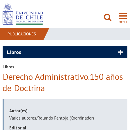
MENÚ
PUBLICACIONES
FACULTAD
Libros
PREGRADO
Libros
Derecho Administrativo.150 años
POSTGRADO
de Doctrina
ADMISIÓN
INVESTIGACIÓN
Autor(es)
BIBLIOTECAS
Varios autores/Rolando Pantoja (Coordinador)
Editorial