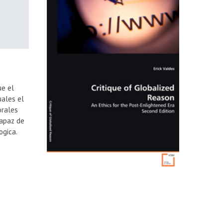
ue el
uales el
orales
capaz de
ogica.