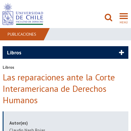
MENÚ
PUBLICACIONES
FACULTAD
Libros
PREGRADO
Libros
Las reparaciones ante la Corte
POSTGRADO
Interamericana de Derechos
ADMISIÓN
Humanos
INVESTIGACIÓN
BIBLIOTECAS
Autor(es)
Claudio Nash Rojas