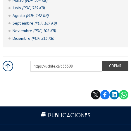
EXTENSIÓN
Marzo
(PDF, 334 KB)
Junio
(PDF, 325 KB)
Académicos
Estudiantes
Agosto
(PDF, 142 KB)
Septiembre
(PDF, 187 KB)
Egresados
Funcionarios
Noviembre
(PDF, 102 KB)
Diciembre
(PDF, 213 KB)
https://uchile.cl/d55398
COPIAR
Más información
PUBLICACIONES