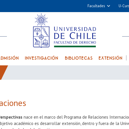
Facultades
U-Cur
Arquitectura y Urba
Ciencias
Cs. Físicas y Matemá
Cs. Químicas y Farmac
Cs. Veterinarias y Pec
ADMISIÓN
INVESTIGACIÓN
BIBLIOTECAS
EXTENSIÓN
Derecho
Filosofía y Humani
Medicina
Estudios Avanzados en 
aciones
Nutrición y Tecnolog
Alimentos
Perspectivas
nace en el marco del Programa de Relaciones Internacio
objetivo académico es desarrollar extensión, dentro y fuera de la Uni