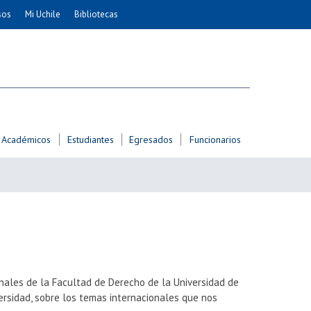
sos
Mi Uchile
Bibliotecas
nismo
Artes
Cs. Agronómicas
ticas
Cs. Forestales y Conservación
éuticas
Cs. Sociales
uarias
Comunicación e Imagen
Académicos
Estudiantes
Egresados
Funcionarios
Economía y Negocios
dades
Gobierno
Odontología
Educación
Estudios Internacionales
ía de
Bachillerato
Hospital Clínico
nales de la Facultad de Derecho de la Universidad de
versidad, sobre los temas internacionales que nos