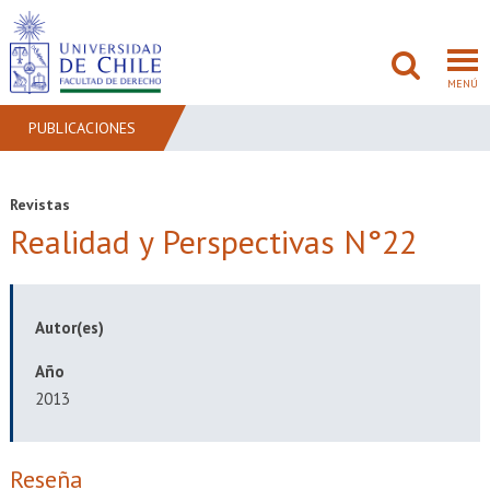
MENÚ
PUBLICACIONES
FACULTAD
Revistas
Realidad y Perspectivas N°22
PREGRADO
POSTGRADO
Autor(es)
ADMISIÓN
Año
INVESTIGACIÓN
2013
BIBLIOTECAS
Reseña