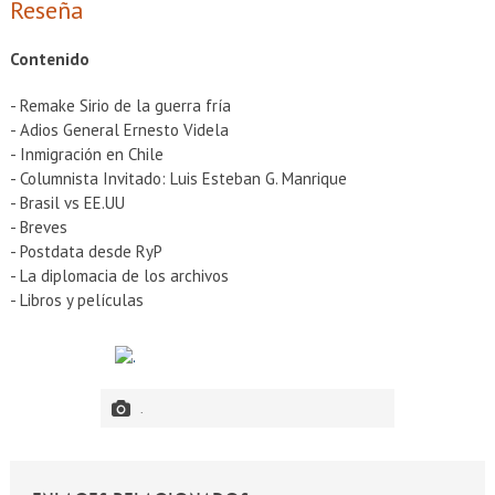
EXTENSIÓN
Reseña
Académicos
Estudiantes
Contenido
Egresados
Funcionarios
- Remake Sirio de la guerra fría
- Adios General Ernesto Videla
- Inmigración en Chile
- Columnista Invitado: Luis Esteban G. Manrique
- Brasil vs EE.UU
- Breves
- Postdata desde RyP
- La diplomacia de los archivos
- Libros y películas
.