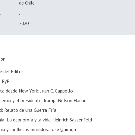
de Chile.
l
.
2020
ión:
e del Editor
e RyP
ta desde New York: Juan C. Cappello
demia y el presidente Trump: Nelson Hadad
d: Relato de una Guerra Fría
a: La economía y la vida. Heinrich Sassenfeld
ia y conflictos armados: José Quiroga