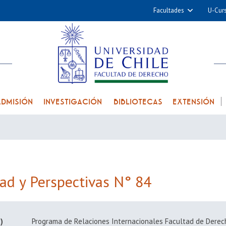
Facultades
U-Cur
Arquitectura y Urba
Ciencias
Cs. Físicas y Matemá
Cs. Químicas y Farmac
Cs. Veterinarias y Pec
ADMISIÓN
INVESTIGACIÓN
BIBLIOTECAS
EXTENSIÓN
Derecho
Filosofía y Humani
Medicina
Estudios Avanzados en 
Nutrición y Tecnolog
ad y Perspectivas N° 84
Alimentos
)
Programa de Relaciones Internacionales Facultad de Derec