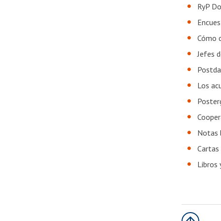
RyP Do
Encues
Cómo c
Jefes 
Postda
Los acu
Poster
Coopera
Notas 
Cartas 
Libros 