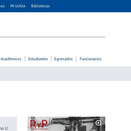
sos
Mi Uchile
Bibliotecas
nismo
Artes
Cs. Agronómicas
ticas
Cs. Forestales y Conservación
éuticas
Cs. Sociales
uarias
Comunicación e Imagen
Académicos
Estudiantes
Egresados
Funcionarios
Economía y Negocios
dades
Gobierno
Odontología
Educación
Estudios Internacionales
ía de
Bachillerato
Hospital Clínico
ho U.