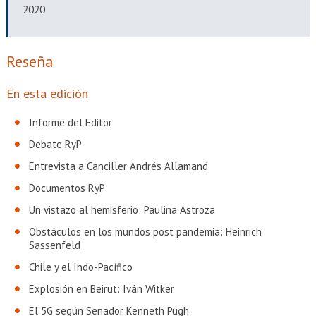
EXTENSIÓN
2020
Académicos
Estudiantes
Reseña
Egresados
Funcionarios
En esta edición
Informe del Editor
Debate RyP
Entrevista a Canciller Andrés Allamand
Documentos RyP
Un vistazo al hemisferio: Paulina Astroza
Obstáculos en los mundos post pandemia: Heinrich
Sassenfeld
Chile y el Indo-Pacífico
Explosión en Beirut: Iván Witker
El 5G según Senador Kenneth Pugh