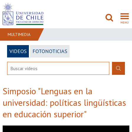
MENÚ
MULTIMEDIA
VIDEOS
FOTONOTICIAS
FACULTAD
PREGRADO
POSTGRADO
Simposio "Lenguas en la
ADMISIÓN
universidad: políticas lingüísticas
INVESTIGACIÓN
en educación superior"
BIBLIOTECAS