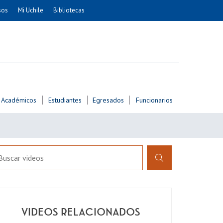
sos
Mi Uchile
Bibliotecas
nismo
Artes
Cs. Agronómicas
ticas
Cs. Forestales y Conservación
éuticas
Cs. Sociales
uarias
Comunicación e Imagen
Académicos
Estudiantes
Egresados
Funcionarios
Economía y Negocios
dades
Gobierno
Odontología
Educación
Estudios Internacionales
ía de
Bachillerato
Hospital Clínico
VIDEOS RELACIONADOS