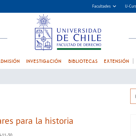
Facultades
U-Cur
Arquitectura y Urba
Ciencias
Cs. Físicas y Matemá
Cs. Químicas y Farmac
Cs. Veterinarias y Pec
ADMISIÓN
INVESTIGACIÓN
BIBLIOTECAS
EXTENSIÓN
Derecho
Filosofía y Humani
Medicina
Estudios Avanzados en 
Nutrición y Tecnolog
Alimentos
res para la historia
4-11-30