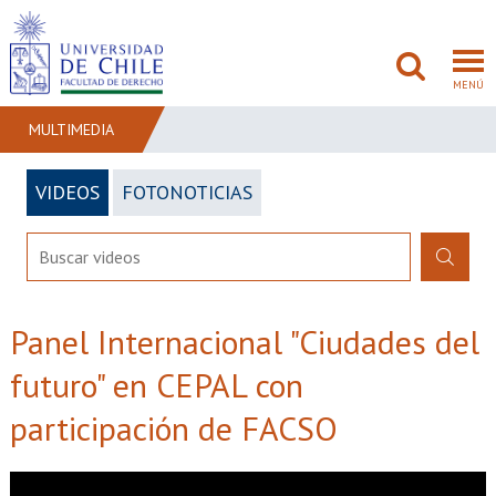
MENÚ
MULTIMEDIA
VIDEOS
FOTONOTICIAS
FACULTAD
PREGRADO
POSTGRADO
Panel Internacional "Ciudades del
ADMISIÓN
futuro" en CEPAL con
INVESTIGACIÓN
participación de FACSO
BIBLIOTECAS