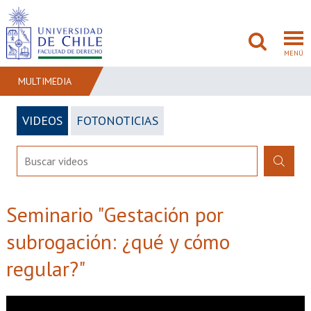
MENÚ
MULTIMEDIA
VIDEOS
FOTONOTICIAS
FACULTAD
PREGRADO
POSTGRADO
Seminario "Gestación por
ADMISIÓN
subrogación: ¿qué y cómo
INVESTIGACIÓN
regular?"
BIBLIOTECAS