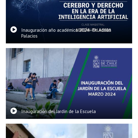
EXTENSIÓN
Académicos
Estudiantes
Egresados
Funcionarios
Inauguración año académico 2024 - Dr. Adrián
Palacios
Inauguración del Jardín de la Escuela