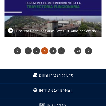
Discurso María Inés Arias Pavez: 40 Años de Servicio
1
2
4
5
30
3
...
Más información
PUBLICACIONES
INTERNACIONAL
NOTICIAS