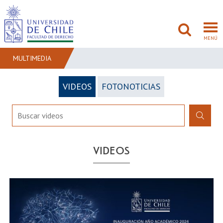
MENÚ
MULTIMEDIA
VIDEOS
FOTONOTICIAS
FACULTAD
PREGRADO
POSTGRADO
VIDEOS
ADMISIÓN
INVESTIGACIÓN
BIBLIOTECAS