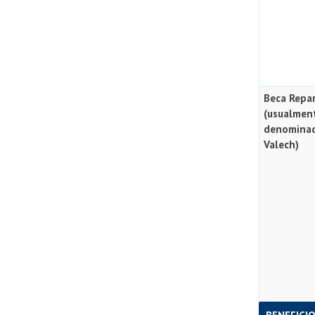
Beca Repa
(usualmen
denomina
Valech)