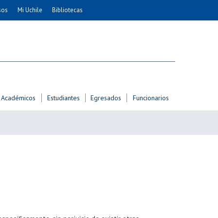
sos
Mi Uchile
Bibliotecas
nismo
Artes
Cs. Agronómicas
ticas
Cs. Forestales y Conservación
éuticas
Cs. Sociales
uarias
Comunicación e Imagen
Académicos
Estudiantes
Egresados
Funcionarios
Economía y Negocios
dades
Gobierno
Odontología
Educación
Estudios Internacionales
ía de
Bachillerato
Hospital Clínico