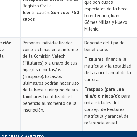
que son cupos
Registro Civil e
especiales de la beca
Identificación.
Son solo 750
bicentenario, Juan
cupos
Gómez Millas y Nuevo
Milenio.
ración
Personas individualizadas
Depende del tipo de
te
como víctimas en el informe
beneficiario.
da
de la Comisión Valech
Titulares:
financia la
(Titulares) o a una/o de sus
matrícula y la totalidad
hijas/os o nietas/os
del arancel anual de la
(Traspaso). Estas/os
carrera.
últimas/os podrán hacer uso
Traspaso (para una
de la beca si ninguno de sus
hija/o o nieta/o):
para
familiares ha utilizado el
universidades del
beneficio al momento de la
Consejo de Rectores,
inscripción.
matrícula y arancel de
referencia anual.