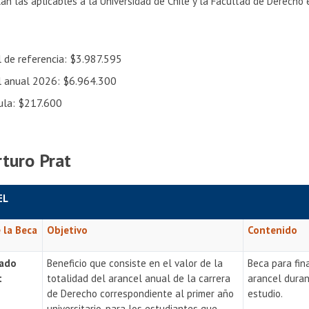
n las aplicables a la Universidad de Chile y la Facultad de Derecho es
l de referencia: $3.987.595
l anual 2026: $6.964.300
ula: $217.600
rturo Prat
EL
 la Beca
Objetivo
Contenido
gado
Beneficio que consiste en el valor de la
Beca para fin
t
totalidad del arancel anual de la carrera
arancel duran
de Derecho correspondiente al primer año
estudio.
universitario, para los estudiantes que