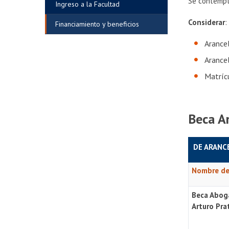
Se contempla
Ingreso a la Facultad
Considerar
:
Financiamiento y beneficios
Arance
Arance
Matríc
Beca A
DE ARANC
Nombre de
Beca Abo
Arturo Pra