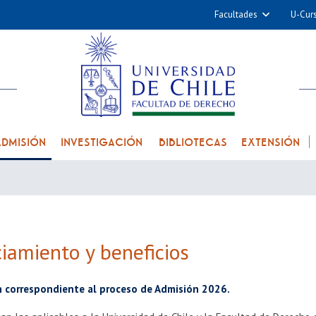
Facultades
U-Cur
Arquitectura y Urba
Ciencias
Cs. Físicas y Matemá
Cs. Químicas y Farmac
Cs. Veterinarias y Pec
ADMISIÓN
INVESTIGACIÓN
BIBLIOTECAS
EXTENSIÓN
Derecho
Filosofía y Humani
Medicina
Estudios Avanzados en 
iamiento y beneficios
Nutrición y Tecnolog
Alimentos
n correspondiente al proceso de Admisión 2026.